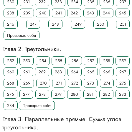
230
231
232
233
234
235
236
237
238
239
240
241
242
243
244
245
246
247
248
249
250
251
Проверьте себя
Глава 2. Треугольники.
252
253
254
255
256
257
258
259
260
261
262
263
264
265
266
267
268
269
270
271
272
273
274
275
276
277
278
279
280
281
282
283
284
Проверьте себя
Глава 3. Параллельные прямые. Сумма углов
треугольника.