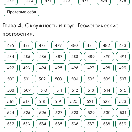
469
470
471
472
473
474
475
Проверьте себя
Глава 4. Окружность и круг. Геометрические
построения.
476
477
478
479
480
481
482
483
484
485
486
487
488
489
490
491
492
493
494
495
496
497
498
499
500
501
502
503
504
505
506
507
508
509
510
511
512
513
514
515
516
517
518
519
520
521
522
523
524
525
526
527
528
529
530
531
532
533
534
535
536
537
538
539